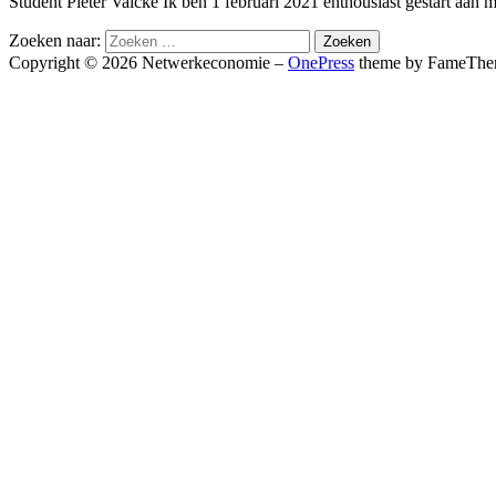
Student Pieter Valcke Ik ben 1 februari 2021 enthousiast gestart aa
Zoeken naar:
Copyright © 2026 Netwerkeconomie
–
OnePress
theme by FameThe