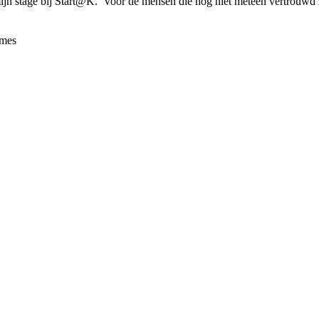
n mijn stage bij Start@K. Voor de mensen die nog niet meteen vertrouw
mes